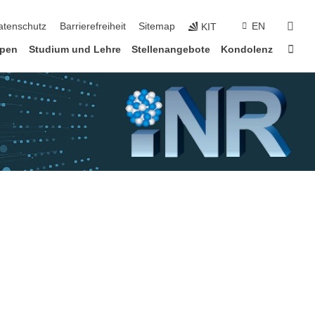
suc
atenschutz
Barrierefreiheit
Sitemap
EN
KIT
Star
pen
Studium und Lehre
Stellenangebote
Kondolenz