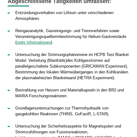
Abgeschlossene Tätigkeiten umfassen
:
Entzündungsverhalten von Lithium unter verschiedenen
.
Atmosphären
Reingasanalytik, Gasreinigungs- und Trennverfahren sowie
Verunreinigungsquelltermbestimmung für Helium-Gaskreisläufe
.
(
mehr Informationen
)
Untersuchung der Strömungsphänomene im HCPB Test Blanket
Modul: Verteilung (Manifolds)des Kühlgasstromes auf
parallelgeschaltete Subkomponenten (GRICAMAN Experiment),
Bestimmung des lokalen Wärmeüberganges in den Kühlkanälen
.
der plasmabeheizten Blanketwand (HETRA Experiment)
Bestrahlung von Heizern und Materialkapseln in den BR2 und
.
MARIA Forschungsreaktoren
Grundlagenuntersuchungen zur Thermohydraulik von
gasgekühlten Reaktoren (THINS, GoFastR, L-STAR).
Untersuchung der Sicherheitsaspekte für Magnetspulen und
Stromzuführungen von Fusionsreaktoren,