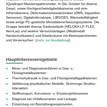
(Quadrupol Massenspektrometer, In-Situ Sonden für diverse
Gase), sowie Hochgeschwindigkeitskameras und eine
Infrarotkamera, Deformationsmesstechniken (DMS, kapazitive
Sensoren), Digitalmikroskopie, LIBS/OES, Wärmeleitfähigkeit
sowie einige PC-gestützte Messdatenerfassungssysteme. Die
Gruppe betreibt diverse Gaskreisläufe (HELOKA-LP, FLEX,
AeroLas) und weitere Versuchsanlagen (Alkalimetall
Handschuhkasten) und Arbeitsräume mit Kleinexperimenten
und Vorversuchen
(
mehr zur Ausstattung
).
Hauptinteressensgebiete
Mess- und Diagnoseverfahren in Gas- u.
Flüssigmetallsystemen
Thermohydraulik in Gas- und Flüssigmetallapplikationen
Validierung physikalischer Modelle, Strömungs-Struktur-
Interaktion
Stofftransport, Korrosions- u. Erosionsphänomene
Diagnose bei Unfallszenarien und Leckage
Entwicklung von Bestrahlungsexperimenten