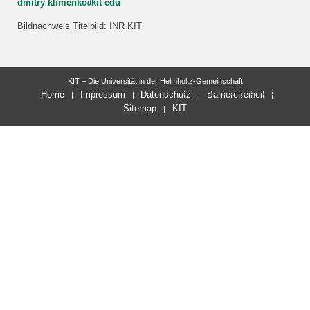
dmitry klimenko
∂
kit edu
Bildnachweis Titelbild: INR KIT
KIT – Die Universität in der Helmholtz-Gemeinschaft
letzte Änderung: 24.03.2025
Home
Impressum
Datenschutz
Barrierefreiheit
Sitemap
KIT