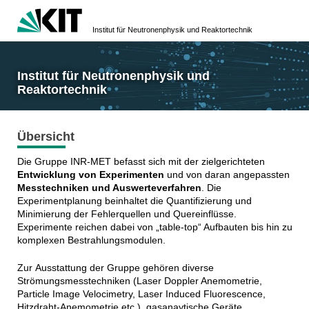
Institut für Neutronenphysik und Reaktortechnik
Institut für Neutronenphysik und
Reaktortechnik
Übersicht
Die Gruppe INR-MET befasst sich mit der zielgerichteten
Entwicklung von Experimenten
und von daran angepassten
Messtechniken und Auswerteverfahren
. Die
Experimentplanung beinhaltet die Quantifizierung und
Minimierung der Fehlerquellen und Quereinflüsse.
Experimente reichen dabei von „table-top“ Aufbauten bis hin zu
komplexen Bestrahlungsmodulen.
Zur Ausstattung der Gruppe gehören diverse
Strömungsmesstechniken (Laser Doppler Anemometrie,
Particle Image Velocimetry, Laser Induced Fluorescence,
Hitzdraht-Anemometrie etc.), gasanaytische Geräte